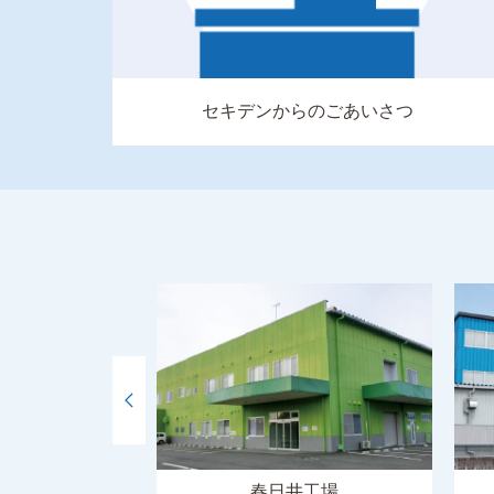
セキデンからのごあいさつ
工場
春日井工場